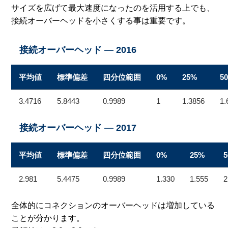
サイズを広げて最大速度になったのを活用する上でも、
接続オーバーヘッドを小さくする事は重要です。
接続オーバーヘッド — 2016
平均値
標準偏差
四分位範囲
0%
25%
5
3.4716
5.8443
0.9989
1
1.3856
1.
接続オーバーヘッド — 2017
平均値
標準偏差
四分位範囲
0%
25%
2.981
5.4475
0.9989
1.330
1.555
2
全体的にコネクションのオーバーヘッドは増加している
ことが分かります。