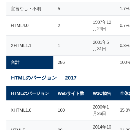
宣言なし・不明
5
1.7%
1997年12
HTML4.0
2
0.7%
月24日
2001年5
XHTML1.1
1
0.3%
月31日
合計
286
100
HTMLのバージョン — 2017
HTMLのバージョン
Webサイト数
W3C勧告
全体
2000年1
XHTML1.0
100
35.0
月26日
2014年10