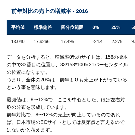
前年対比の売上の増減率 - 2016
平均値
標準偏差
四分位範囲
0%
25%
5
13.040
17.9266
17.495
-24.4
2.275
9
データを分析すると、増減率0%のサイトは、156の標本
の中で33番目に位置し、33/158*100≒21パーセンタイル
の位置になります。
つまり、全体の20%は、前年よりも売上が下がっている
という事を意味します。
最頻値は、8〜12%で、ここを中心とした、ほぼ左右対
称の分布を形成しています。
前年対比で、8〜12%の売上が向上しているのであれ
ば、日本市場のECサイトとしては及第点と言えるので
はないかと考えます。