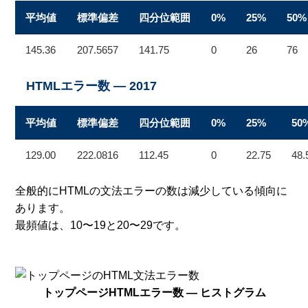
平均値
標準偏差
四分位範囲
0%
25%
50%
145.36
207.5657
141.75
0
26
76
HTMLエラー数 — 2017
平均値
標準偏差
四分位範囲
0%
25%
50
129.00
222.0816
112.45
0
22.75
48.
全般的にHTMLの文法エラーの数は減少している傾向に
あります。
最頻値は、10〜19と20〜29です。
トップページHTMLエラー数 — ヒストグラム