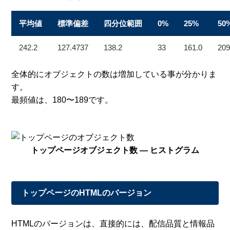
平均値
標準偏差
四分位範囲
0%
25%
50
242.2
127.4737
138.2
33
161.0
209
全体的にオブジェクトの数は増加している事が分かりま
す。
最頻値は、180〜189です。
トップページオブジェクト数 — ヒストグラム
トップページのHTMLのバージョン
HTMLのバージョンは、直接的には、配信品質と情報品