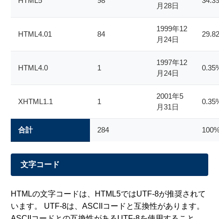
HTML5
98
34.3
月28日
1999年12
HTML4.01
84
29.8
月24日
1997年12
HTML4.0
1
0.35
月24日
2001年5
XHTML1.1
1
0.35
月31日
合計
284
100
文字コード
HTMLの文字コードは、HTML5ではUTF-8が推奨されて
います。 UTF-8は、ASCIIコードと互換性があります。
ASCIIコードとの互換性があるUTF-8を使用すること