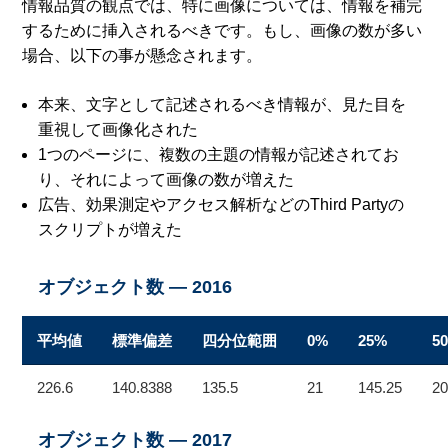
情報品質の観点では、特に画像については、情報を補完
するために挿入されるべきです。もし、画像の数が多い
場合、以下の事が懸念されます。
本来、文字として記述されるべき情報が、見た目を
重視して画像化された
1つのページに、複数の主題の情報が記述されてお
り、それによって画像の数が増えた
広告、効果測定やアクセス解析などのThird Partyの
スクリプトが増えた
オブジェクト数 — 2016
平均値
標準偏差
四分位範囲
0%
25%
5
226.6
140.8388
135.5
21
145.25
20
オブジェクト数 — 2017